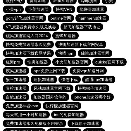
软件中心
雷霆加速
狂飙加速器
哔咔漫画
小美
小美vpn
小美加速器
快鸭VPN
烧饼哥加速器
gofly起飞加速器官网
outline官网
hammer加速器
VP加速器免费永久版兑换券
起飞加速器下载地址
旋风加速官网入口2024
蜜蜂加速器
快鸭免费加速器永久免费
快鸭加速器下载官网安卓
快鸭加速器下载官网苹果
快喵npn
佛跳加速器官网
红海pro
快舟加速器
小火箭加速器官网
quickq官网下载
疾风加速器
apn免费上网下载
免费vqn加速外网
猴王加速器
速帆加速器
快连下载
酷通npv加速器
青柠加速器
风驰加速器官网下载
快鸭梯子加速器
白鲸加速器
加速器国外软件的
iphone加速器哪个好
免费加速神器vpm
快柠檬加速器官网
每天试用一小时加速器
ins的免费加速器
免费加速器永久免费版不用登录
下载原子加速器