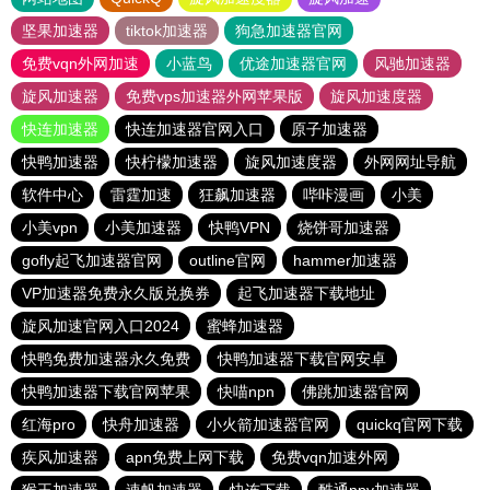
坚果加速器
tiktok加速器
狗急加速器官网
免费vqn外网加速
小蓝鸟
优途加速器官网
风驰加速器
旋风加速器
免费vps加速器外网苹果版
旋风加速度器
快连加速器
快连加速器官网入口
原子加速器
快鸭加速器
快柠檬加速器
旋风加速度器
外网网址导航
软件中心
雷霆加速
狂飙加速器
哔咔漫画
小美
小美vpn
小美加速器
快鸭VPN
烧饼哥加速器
gofly起飞加速器官网
outline官网
hammer加速器
VP加速器免费永久版兑换券
起飞加速器下载地址
旋风加速官网入口2024
蜜蜂加速器
快鸭免费加速器永久免费
快鸭加速器下载官网安卓
快鸭加速器下载官网苹果
快喵npn
佛跳加速器官网
红海pro
快舟加速器
小火箭加速器官网
quickq官网下载
疾风加速器
apn免费上网下载
免费vqn加速外网