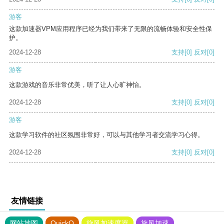
游客
这款加速器VPM应用程序已经为我们带来了无限的流畅体验和安全性保
护。
2024-12-28
支持
[0]
反对
[0]
游客
这款游戏的音乐非常优美，听了让人心旷神怡。
2024-12-28
支持
[0]
反对
[0]
游客
这款学习软件的社区氛围非常好，可以与其他学习者交流学习心得。
2024-12-28
支持
[0]
反对
[0]
友情链接
网站地图
QuickQ
旋风加速度器
旋风加速