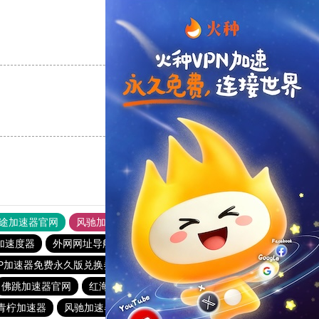
支持
[0]
反对
[0]
支持
[0]
反对
[0]
途加速器官网
风驰加速器
旋风加速器
加速度器
外网网址导航
软件中心
雷霆加速
狂飙加速器
VP加速器免费永久版兑换券
起飞加速器下载地址
佛跳加速器官网
红海pro
快舟加速器
小火箭加速器官网
青柠加速器
风驰加速器官网下载
快鸭梯子加速器