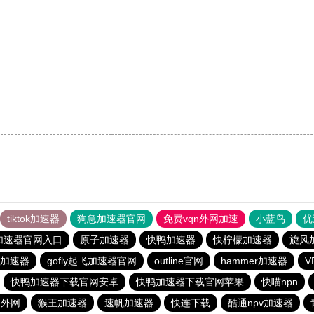
。
tiktok加速器
狗急加速器官网
免费vqn外网加速
小蓝鸟
优
加速器官网入口
原子加速器
快鸭加速器
快柠檬加速器
旋风
加速器
gofly起飞加速器官网
outline官网
hammer加速器
快鸭加速器下载官网安卓
快鸭加速器下载官网苹果
快喵npn
速外网
猴王加速器
速帆加速器
快连下载
酷通npv加速器