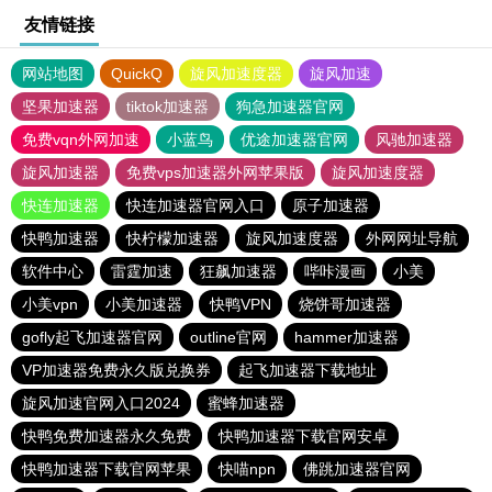
友情链接
网站地图
QuickQ
旋风加速度器
旋风加速
坚果加速器
tiktok加速器
狗急加速器官网
免费vqn外网加速
小蓝鸟
优途加速器官网
风驰加速器
旋风加速器
免费vps加速器外网苹果版
旋风加速度器
快连加速器
快连加速器官网入口
原子加速器
快鸭加速器
快柠檬加速器
旋风加速度器
外网网址导航
软件中心
雷霆加速
狂飙加速器
哔咔漫画
小美
小美vpn
小美加速器
快鸭VPN
烧饼哥加速器
gofly起飞加速器官网
outline官网
hammer加速器
VP加速器免费永久版兑换券
起飞加速器下载地址
旋风加速官网入口2024
蜜蜂加速器
快鸭免费加速器永久免费
快鸭加速器下载官网安卓
快鸭加速器下载官网苹果
快喵npn
佛跳加速器官网