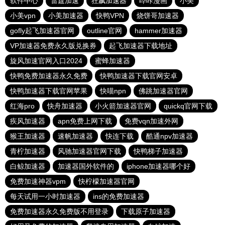
软件中心
雷霆加速
狂飙加速器
哔咔漫画
小美
小美vpn
小美加速器
快鸭VPN
烧饼哥加速器
gofly起飞加速器官网
outline官网
hammer加速器
VP加速器免费永久版兑换券
起飞加速器下载地址
旋风加速官网入口2024
蜜蜂加速器
快鸭免费加速器永久免费
快鸭加速器下载官网安卓
快鸭加速器下载官网苹果
快喵npn
佛跳加速器官网
红海pro
快舟加速器
小火箭加速器官网
quickq官网下载
疾风加速器
apn免费上网下载
免费vqn加速外网
猴王加速器
速帆加速器
快连下载
酷通npv加速器
青柠加速器
风驰加速器官网下载
快鸭梯子加速器
白鲸加速器
加速器国外软件的
iphone加速器哪个好
免费加速神器vpm
快柠檬加速器官网
每天试用一小时加速器
ins的免费加速器
免费加速器永久免费版不用登录
下载原子加速器