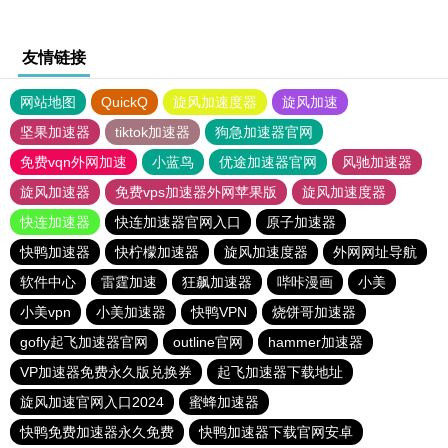
友情链接
网站地图
QuickQ
旋风加速度器
旋风加速
坚果加速器
tiktok加速器
狗急加速器官网
免费vqn外网加速
小蓝鸟
优途加速器官网
风驰加速器
旋风加速器
免费vps加速器外网苹果版
旋风加速度器
快连加速器
快连加速器官网入口
原子加速器
快鸭加速器
快柠檬加速器
旋风加速度器
外网网址导航
软件中心
雷霆加速
狂飙加速器
哔咔漫画
小美
小美vpn
小美加速器
快鸭VPN
烧饼哥加速器
gofly起飞加速器官网
outline官网
hammer加速器
VP加速器免费永久版兑换券
起飞加速器下载地址
旋风加速官网入口2024
蜜蜂加速器
快鸭免费加速器永久免费
快鸭加速器下载官网安卓