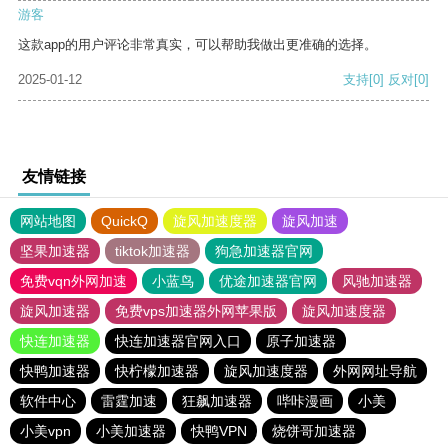
游客
这款app的用户评论非常真实，可以帮助我做出更准确的选择。
2025-01-12
支持
[0]
反对
[0]
友情链接
网站地图
QuickQ
旋风加速度器
旋风加速
坚果加速器
tiktok加速器
狗急加速器官网
免费vqn外网加速
小蓝鸟
优途加速器官网
风驰加速器
旋风加速器
免费vps加速器外网苹果版
旋风加速度器
快连加速器
快连加速器官网入口
原子加速器
快鸭加速器
快柠檬加速器
旋风加速度器
外网网址导航
软件中心
雷霆加速
狂飙加速器
哔咔漫画
小美
小美vpn
小美加速器
快鸭VPN
烧饼哥加速器