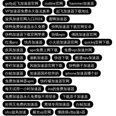
gofly起飞加速器官网
outline官网
hammer加速器
VP加速器免费永久版兑换券
起飞加速器下载地址
旋风加速官网入口2024
蜜蜂加速器
快鸭免费加速器永久免费
快鸭加速器下载官网安卓
快鸭加速器下载官网苹果
快喵npn
佛跳加速器官网
红海pro
快舟加速器
小火箭加速器官网
quickq官网下载
疾风加速器
apn免费上网下载
免费vqn加速外网
猴王加速器
速帆加速器
快连下载
酷通npv加速器
青柠加速器
风驰加速器官网下载
快鸭梯子加速器
白鲸加速器
加速器国外软件的
iphone加速器哪个好
免费加速神器vpm
快柠檬加速器官网
每天试用一小时加速器
ins的免费加速器
免费加速器永久免费版不用登录
下载原子加速器
好用又免费的加速器
爬墙专用加速器
白鲸加速
xfcc旋风加速
极光vp官网
佛跳墙v加p速n器