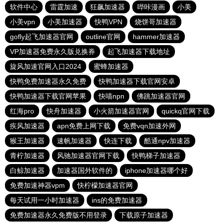
软件中心
雷霆加速
狂飙加速器
哔咔漫画
小美
小美vpn
小美加速器
快鸭VPN
烧饼哥加速器
gofly起飞加速器官网
outline官网
hammer加速器
VP加速器免费永久版兑换券
起飞加速器下载地址
旋风加速官网入口2024
蜜蜂加速器
快鸭免费加速器永久免费
快鸭加速器下载官网安卓
快鸭加速器下载官网苹果
快喵npn
佛跳加速器官网
红海pro
快舟加速器
小火箭加速器官网
quickq官网下载
疾风加速器
apn免费上网下载
免费vqn加速外网
猴王加速器
速帆加速器
快连下载
酷通npv加速器
青柠加速器
风驰加速器官网下载
快鸭梯子加速器
白鲸加速器
加速器国外软件的
iphone加速器哪个好
免费加速神器vpm
快柠檬加速器官网
每天试用一小时加速器
ins的免费加速器
免费加速器永久免费版不用登录
下载原子加速器