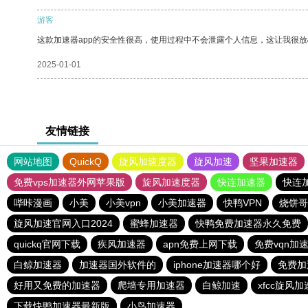
游客
这款加速器app的安全性很高，使用过程中不会泄露个人信息，这让我很
2025-01-01
友情链接
网站地图
QuickQ
旋风加速度器
旋风加速
坚果加速器
免费vps加速器外网苹果版
旋风加速度器
快连加速器
快连
哔咔漫画
小美
小美vpn
小美加速器
快鸭VPN
烧饼哥
旋风加速官网入口2024
蜜蜂加速器
快鸭免费加速器永久免费
quickq官网下载
疾风加速器
apn免费上网下载
免费vqn加
白鲸加速器
加速器国外软件的
iphone加速器哪个好
免费加
好用又免费的加速器
爬墙专用加速器
白鲸加速
xfcc旋风加
下载快鸭加速器最新版
小鸟加速器