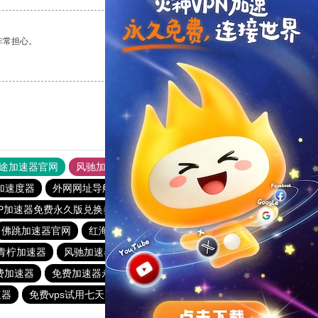
非常担心。
支持
[0]
反对
[0]
途加速器官网
风驰加速器
旋风加速器
加速度器
外网网址导航
软件中心
雷霆加速
狂飙加速器
VP加速器免费永久版兑换券
起飞加速器下载地址
佛跳加速器官网
红海pro
快舟加速器
小火箭加速器官网
青柠加速器
风驰加速器官网下载
快鸭梯子加速器
免费加速器
免费加速器永久免费版不用登录
下载原子加速器
速器
免费vps试用七天风驰
快鸭加速app下载官网