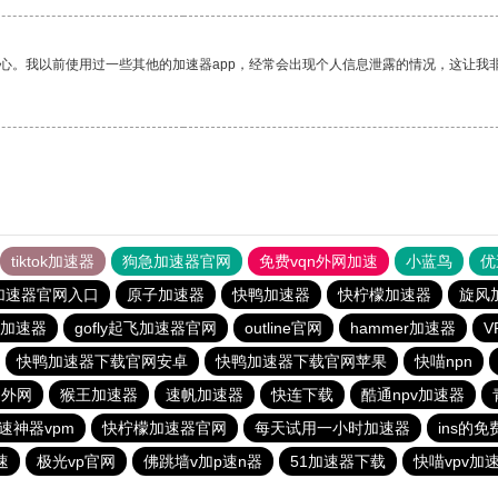
放心。我以前使用过一些其他的加速器app，经常会出现个人信息泄露的情况，这让我
tiktok加速器
狗急加速器官网
免费vqn外网加速
小蓝鸟
优
加速器官网入口
原子加速器
快鸭加速器
快柠檬加速器
旋风
加速器
gofly起飞加速器官网
outline官网
hammer加速器
快鸭加速器下载官网安卓
快鸭加速器下载官网苹果
快喵npn
速外网
猴王加速器
速帆加速器
快连下载
酷通npv加速器
速神器vpm
快柠檬加速器官网
每天试用一小时加速器
ins的
速
极光vp官网
佛跳墙v加p速n器
51加速器下载
快喵vpv加