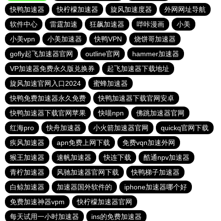
快鸭加速器
快柠檬加速器
旋风加速度器
外网网址导航
软件中心
雷霆加速
狂飙加速器
哔咔漫画
小美
小美vpn
小美加速器
快鸭VPN
烧饼哥加速器
gofly起飞加速器官网
outline官网
hammer加速器
VP加速器免费永久版兑换券
起飞加速器下载地址
旋风加速官网入口2024
蜜蜂加速器
快鸭免费加速器永久免费
快鸭加速器下载官网安卓
快鸭加速器下载官网苹果
快喵npn
佛跳加速器官网
红海pro
快舟加速器
小火箭加速器官网
quickq官网下载
疾风加速器
apn免费上网下载
免费vqn加速外网
猴王加速器
速帆加速器
快连下载
酷通npv加速器
青柠加速器
风驰加速器官网下载
快鸭梯子加速器
白鲸加速器
加速器国外软件的
iphone加速器哪个好
免费加速神器vpm
快柠檬加速器官网
每天试用一小时加速器
ins的免费加速器