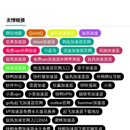
友情链接
网站地图
QuickQ
旋风加速度器
旋风加速
坚果加速器
tiktok加速器
狗急加速器官网
免费vqn外网加速
小蓝鸟
优途加速器官网
风驰加速器
旋风加速器
免费vps加速器外网苹果版
旋风加速度器
快连加速器
快连加速器官网入口
原子加速器
快鸭加速器
快柠檬加速器
旋风加速度器
外网网址导航
软件中心
雷霆加速
狂飙加速器
哔咔漫画
小美
小美vpn
小美加速器
快鸭VPN
烧饼哥加速器
gofly起飞加速器官网
outline官网
hammer加速器
VP加速器免费永久版兑换券
起飞加速器下载地址
旋风加速官网入口2024
蜜蜂加速器
快鸭免费加速器永久免费
快鸭加速器下载官网安卓