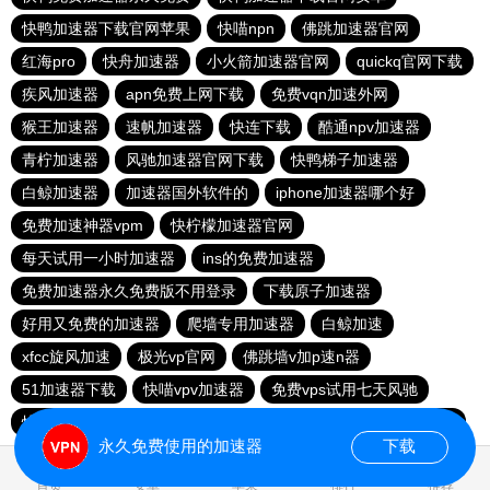
快鸭加速器下载官网苹果
快喵npn
佛跳加速器官网
红海pro
快舟加速器
小火箭加速器官网
quickq官网下载
疾风加速器
apn免费上网下载
免费vqn加速外网
猴王加速器
速帆加速器
快连下载
酷通npv加速器
青柠加速器
风驰加速器官网下载
快鸭梯子加速器
白鲸加速器
加速器国外软件的
iphone加速器哪个好
免费加速神器vpm
快柠檬加速器官网
每天试用一小时加速器
ins的免费加速器
免费加速器永久免费版不用登录
下载原子加速器
好用又免费的加速器
爬墙专用加速器
白鲸加速
xfcc旋风加速
极光vp官网
佛跳墙v加p速n器
51加速器下载
快喵vpv加速器
免费vps试用七天风驰
快鸭加速app下载官网
下载快鸭加速器最新版
小鸟加速器
永久免费使用的加速器
下载
0.017339s
首页
安卓
苹果
排行
推荐